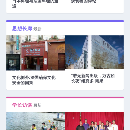
日本料理与法国料理的邂
杂食者的悖论
逅
思想长廊
最新
“若无新闻出版，万古如
文化例外:法国确保文化
长夜”维克多·雨果
安全的国策
学长访谈
最新