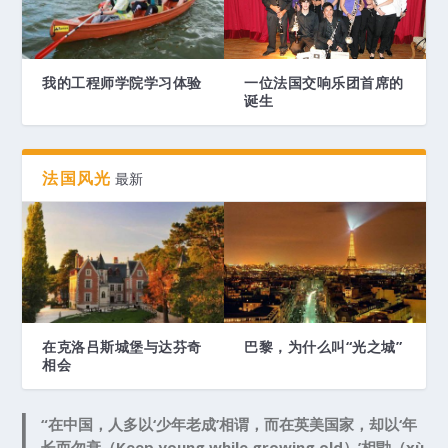
我的工程师学院学习体验
一位法国交响乐团首席的
诞生
法国风光
最新
在克洛吕斯城堡与达芬奇
巴黎，为什么叫“光之城”
相会
“在中国，人多以‘少年老成’相谓，而在英美国家，却以‘年
长而勿衰（Keep young while growing old）’相勖（xù