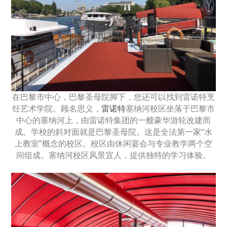
在巴黎市中心，巴黎圣母院脚下，您还可以找到雷诺特烹
饪艺术学院。顾名思义，
雷诺特
塞纳河校区坐落于巴黎市
中心的塞纳河上，由雷诺特集团的一艘豪华游轮改建而
成。学校的斜对面就是巴黎圣母院。这是全法第一家“水
上教室”概念的校区。校区由休闲宴会与专业教学两个空
间组成。塞纳河校区风景宜人，提供独特的学习体验。