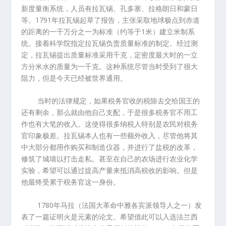
新度量衡系统，人员有拉瓦锡、孔多塞、拉格朗日和蒙日
等。
1791
年拉瓦锡起草了报告，主张采取地球极点到赤道
的距离的一千万分之一为标准（约等于
1
米）建立米制系
统。接着科学院指定拉瓦锡负责质量标准的制定。经过测
定，拉瓦锡提出质量标准采用千克，定密度最大时的一立
方分米水的质量为一千克。这种系统尽管当时受到了很大
阻力，但是今天已经被世界通用。
当时的法律规定，如果税务官收的税除去交给国王的
还有剩余，那么就由他自己支配，于是很多税务官不用工
作也有大笔的收入。这使得很多纳税人特别是农民对税务
官印象极差。拉瓦锡本人也有一些额外收入，尽管他将其
中大部分都用作购买和制造仪器，并进行了盐税的改革，
修筑了城墙以打击走私。甚至在自己的农场进行农业化学
实验，希望可以通过提高产量来抵消高税收的影响。但是
他最终受累于税务官这一身份。
1780
年马拉（法国大革命中雅各宾派领导人之一）发
表了一篇证明火是元素的论文。希望借此可以入选法兰西