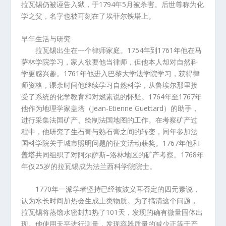
拉瓦锡仍被诬告入狱，于
1794
年
5
月被杀害。后世尊称为化
学之父，名字也被可刻在了埃菲尔铁塔上。
早年生活与研究
拉瓦锡出生在一个律师家庭。
1754
年到
1761
年他在马
萨林学院学习，家人欲要他当律师，但他本人却对自然科
学更感兴趣。
1761
年他进入巴黎大学法学院学习，获得律
师资格，课余时间他继续学习自然科学，从鲁埃尔那里接
受了系统的化学教育和对燃素说的怀疑。
1764
年至
1767
年
他作为地理学家盖塔（
Jean-Etienne Guettard
）的助手，
进行采集法国矿产、绘制法国地图的工作。在考察矿产过
程中，他研究了生石膏与熟石膏之间的转变，同年参加法
国科学院关于城市照明问题的征文活动获奖。
1767
年他和
盖塔共同组织了对阿尔萨斯
–
洛林地区的矿产考察。
1768
年
年仅
25
岁的拉瓦锡成为法兰西科学院院士。
1770
年一派学者坚持已经被波义耳否定的四元素说，
认为水长时间加热会生成土类物质。为了搞清这个问题，
拉瓦锡将蒸馏水密封加热了
101
天，发现的确有微量固体出
现。他使用天平进行测量，发现容器质量的减少正等于产