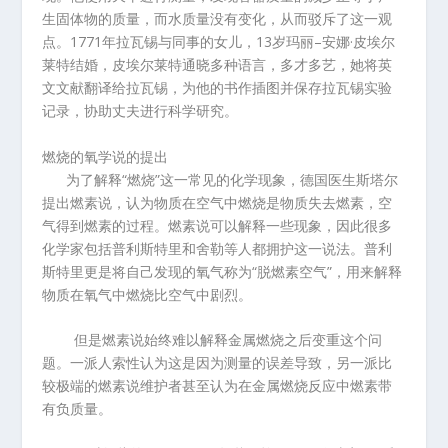
生固体物的质量，而水质量没有变化，从而驳斥了这一观
点。
1771
年拉瓦锡与同事的女儿，
13
岁玛丽
–
安娜
·
皮埃尔
莱特结婚，皮埃尔莱特通晓多种语言，多才多艺，她将英
文文献翻译给拉瓦锡，为他的书作插图并保存拉瓦锡实验
记录，协助丈夫进行科学研究。
燃烧的氧学说的提出
为了解释
“
燃烧
”
这一常见的化学现象，德国医生斯塔尔
提出燃素说，认为物质在空气中燃烧是物质失去燃素，空
气得到燃素的过程。燃素说可以解释一些现象，因此很多
化学家包括普利斯特里和舍勒等人都拥护这一说法。普利
斯特里更是将自己发现的氧气称为
“
脱燃素空气
”
，用来解释
物质在氧气中燃烧比空气中剧烈。
但是燃素说始终难以解释金属燃烧之后变重这个问
题。一派人索性认为这是因为测量的误差导致，另一派比
较极端的燃素说维护者甚至认为在金属燃烧反应中燃素带
有负质量。