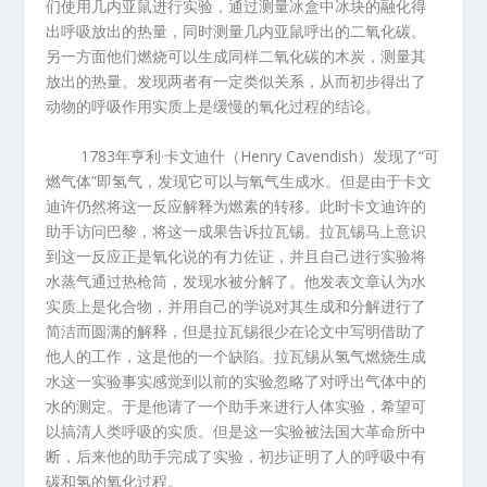
们使用几内亚鼠进行实验，通过测量冰盒中冰块的融化得
出呼吸放出的热量，同时测量几内亚鼠呼出的二氧化碳。
另一方面他们燃烧可以生成同样二氧化碳的木炭，测量其
放出的热量。发现两者有一定类似关系，从而初步得出了
动物的呼吸作用实质上是缓慢的氧化过程的结论。
1783
年亨利
·
卡文迪什（
Henry Cavendish
）发现了
“
可
燃气体
”
即氢气，发现它可以与氧气生成水。但是由于卡文
迪许仍然将这一反应解释为燃素的转移。此时卡文迪许的
助手访问巴黎，将这一成果告诉拉瓦锡。拉瓦锡马上意识
到这一反应正是氧化说的有力佐证，并且自己进行实验将
水蒸气通过热枪筒，发现水被分解了。他发表文章认为水
实质上是化合物，并用自己的学说对其生成和分解进行了
简洁而圆满的解释，但是拉瓦锡很少在论文中写明借助了
他人的工作，这是他的一个缺陷。拉瓦锡从氢气燃烧生成
水这一实验事实感觉到以前的实验忽略了对呼出气体中的
水的测定。于是他请了一个助手来进行人体实验，希望可
以搞清人类呼吸的实质。但是这一实验被法国大革命所中
断，后来他的助手完成了实验，初步证明了人的呼吸中有
碳和氢的氧化过程。