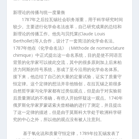
新理论的传播与统一度量衡
1787
年之后拉瓦锡社会职务渐重，用于科学研究时间
较少。主要进行化学命名法改革，自己研究成果的总结和
新理论的传播工作。他先与贝托莱
(Claude Louis
Berthollet)
等人合作，设计了一套简洁的化学命名法。
1787
年他在《化学命名法》（
Méthode de nomenclature
chimique
）中正式提出这一命名系统，目的是使不同语言
背景的化学家可以彼此交流，其中的很多原则加上后来柏
济力阿斯的符号系统，形成了至今沿用的化学命名体系。
接下来，他总结了自己的大量的定量试验，证实了质量守
恒定律。这个定律的想法并非他独创，在拉瓦锡之前很多
自然哲学家与化学家都有过类似观点，但是由于对实验前
后质量测试的不准确，有些人开始怀疑这一观点。
1740
年
俄罗斯化学家罗蒙诺索夫曾精确的进行了测定，并且提出
了这一定律的描述，但是由于莫斯科大学处于欧洲科学研
究的中心之外，所以他的观点没有被人注意到。
基于氧化说和质量守恒定律，
1789
年拉瓦锡发表了