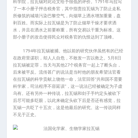
科学院，拉瓦锡对此论文给予很低的评价。
1791
年马拉写
了一本小册子抨击税务官，其中指责拉瓦锡为了防止走私
所修筑的城墙污染巴黎空气，向烟草上洒水增加重量，盘
剥百姓。而实际上拉瓦锡是为了防止烟草干燥才要求洒
水，并且在洒水之前要称重，所有交易以干重为标准。这
部小册子的攻击使得民众对税务官的仇恨达到了顶峰。
1794
年拉瓦锡被捕。他以前的研究伙伴虽然有的已经
在政府里谋职，却人人自危，不敢发一言以救之。
5
月
8
日
拉瓦锡被定罪，当天与其他
27
个税务官一起上了断头台，
后来被平反。流传甚广的说法是当时他的朋友希望法官看
在拉瓦锡的科学贡献上饶他一命，法官回答
“
共和国不需要
科学家，司法程序不容延误
”
，这一说法已经被确定为子虚
乌有。还有另外一种传说，拉瓦锡和刽子手约定头被砍下
后尽可能多眨眼，以此来确定头砍下后是否还有感觉，拉
瓦锡一共眨了十五次，这是他最后的研究。这一传说同样
不见于正史。