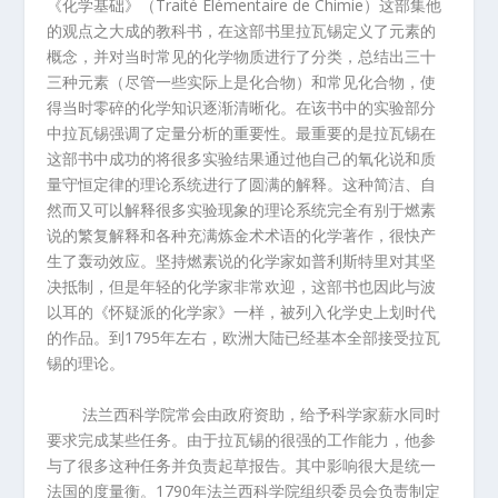
《化学基础》（
Traité Élémentaire de Chimie
）这部集他
的观点之大成的教科书，在这部书里拉瓦锡定义了元素的
概念，并对当时常见的化学物质进行了分类，总结出三十
三种元素（尽管一些实际上是化合物）和常见化合物，使
得当时零碎的化学知识逐渐清晰化。在该书中的实验部分
中拉瓦锡强调了定量分析的重要性。最重要的是拉瓦锡在
这部书中成功的将很多实验结果通过他自己的氧化说和质
量守恒定律的理论系统进行了圆满的解释。这种简洁、自
然而又可以解释很多实验现象的理论系统完全有别于燃素
说的繁复解释和各种充满炼金术术语的化学著作，很快产
生了轰动效应。坚持燃素说的化学家如普利斯特里对其坚
决抵制，但是年轻的化学家非常欢迎，这部书也因此与波
以耳的《怀疑派的化学家》一样，被列入化学史上划时代
的作品。到
1795
年左右，欧洲大陆已经基本全部接受拉瓦
锡的理论。
法兰西科学院常会由政府资助，给予科学家薪水同时
要求完成某些任务。由于拉瓦锡的很强的工作能力，他参
与了很多这种任务并负责起草报告。其中影响很大是统一
法国的度量衡。
1790
年法兰西科学院组织委员会负责制定