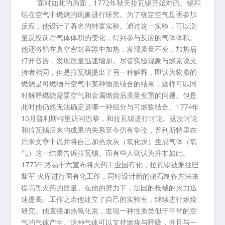
面对如此的局面，
1772
年秋天拉瓦锡开始对硫、锡和
铅在空气中燃烧的现象进行研究。为了确定空气是否参加
反应，他设计了著名的钟罩实验。通过这一实验，可以测
量反应前后气体体积的变化，得到参与反应的气体体积。
他还将铅在真空密封容器中加热，发现质量不变，加热后
打开容器，发现质量迅速增加。尽管实验现象与燃素说支
持者相同，但是拉瓦锡提出了另一种解释，即认为物质的
燃烧是可燃物与空气中某种物质结合的结果，这样可以同
时解释燃烧需要空气和金属燃烧后质量变重的问题。但是
此时他仍然无法确定是哪一种组分与可燃物结合。
1774
年
10
月普利斯特里访问巴黎，和拉瓦锡进行讨论。这次讨论
和拉瓦锡后来的成果的关系至今仍有争论，普利斯特里在
后来文章中说并将自己加热汞灰（氧化汞）生成气体（氧
气）这一结果告诉拉瓦锡。而有些人则认为并非如此。
1775
年路易十六宣布将火药工业国有化，拉瓦锡被派往巴
黎军
火库进行国有化工作，同时设计新的硝石制备方法来
提高黑火药的质量。在他的努力下，法国的枪械的火力迅
速提高。工作之余他建立了自己的实验室，继续进行燃烧
研究。他直接加热氧化汞，发现一种性质类似于平常的空
气的气体产生。这种气体可以支持燃烧与呼吸，并且与一