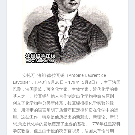
安托万
–
洛朗
·
德
·
拉瓦锡（
Antoine Laurent de
Lavoisier
，
1743
年
8
月
26
日－
1794
年
5
月
8
日），生于法国
巴黎，法国贵族，著名化学家、生物学家，近代化学的奠
基人之一。拉瓦锡与他人合作制定出化学物种命名原则，
创立了化学物种分类新体系，拉瓦锡根据化学实验的经
验，用清晰的语言阐明了质量守恒定律和它在化学中的运
用。这些工作，特别是他所提出的新观念、新理论、新思
想
,
为近代化学的发展奠定了重要的基础。
1778
年任皇家科
学院教授。但是由于他的税务官职务，法国大革命时期，