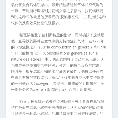
氧化氮混合后体积减小。最开始他将这种气体和空气混为
一谈。普利斯特里读到拉瓦锡文章之后指出，拉瓦锡所提
到的这种气体就是他所发现的
“
脱燃素空气
”
，并且指明这种
气体的反应效果比空气强很多。
拉瓦锡接受了普利斯特里的批评，同时确认了这就是
他一直寻找的那种在空气中的支持燃烧的气体。在
1777
年
的《燃烧概论》（
Sur la combustion en général
）和
1778
年的《酸性概论》（
Considérations générales sur la
nature des acides
）中，他正式阐释了自己的氧化说。认
为燃烧是物质和空气中约占五分之一的氧气反应的结果。
同时基于很多燃烧产物的水溶液具有酸性，他得出任何酸
中都含有氧的错误结论，所以
1779
年他将空气中支持燃烧
的一部分命名为
oxygen
（希腊语：形成酸的）即氧气，另
一部分命名为
azote
（希腊语：无生命的）即氮气。
随后，拉瓦锡开始关注普利斯特里关于血液在氧气保
持红色而在二氧化碳中变黑的描述，认为动物的呼吸作用
可能也是一种氧化过程。他和拉普拉斯共同进行研究，他