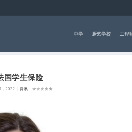
中学
厨艺学校
工程
法国学生保险
8，2022
|
资讯
|