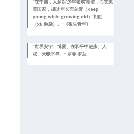
“在中国，人多以‘少年老成’相谓，而在英
美国家，却以‘年长而勿衰（Keep
young while growing old）’相勖
（xù 勉励）。”《敬告青年》
“世界安宁、博爱、在和平中进步、人
权、天赋平等。” 罗曼·罗兰