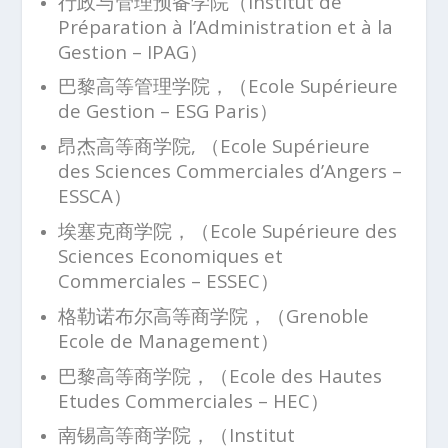
行政与管理预备学院（Institut de
Préparation à l’Administration et à la
Gestion – IPAG）
巴黎高等管理学院，（Ecole Supérieure
de Gestion – ESG Paris）
昂杰高等商学院, （Ecole Supérieure
des Sciences Commerciales d’Angers –
ESSCA）
埃塞克商学院，（Ecole Supérieure des
Sciences Economiques et
Commerciales – ESSEC）
格勒诺布尔高等商学院，（Grenoble
Ecole de Management）
巴黎高等商学院，（Ecole des Hautes
Etudes Commerciales – HEC）
南锡高等商学院，（Institut