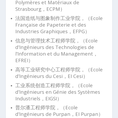
Polymères et Matériaux de
Strasbourg，ECPM）
法国造纸与图象制作工业学院，（Ecole
Française de Papeterie et des
Industries Graphiques，EFPG）
信息与管理技术工程师学院，（Ecole
d’Ingénieurs des Technologies de
l’Information et du Management，
EFREI）
高等工业研究中心工程师学院，（Ecole
d’Ingénieurs du Cesi，EI Cesi）
工业系统创造工程师学院，（Ecole
d’Ingénieurs en Génie des Systèmes
Industriels，EIGSI）
普尔潘工程师学院，（Ecole
d’Ingénieurs de Purpan，EI Purpan）