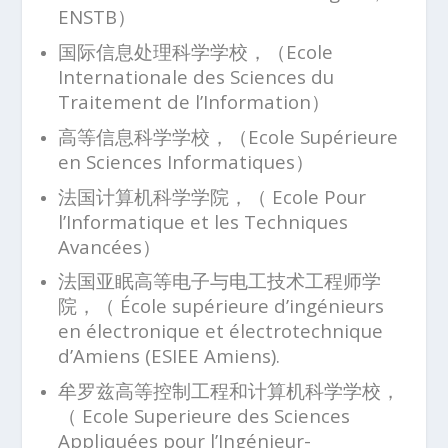
ENSTB）
国际信息处理科学学校，（Ecole
Internationale des Sciences du
Traitement de l’Information）
高等信息科学学校，（Ecole Supérieure
en Sciences Informatiques）
法国计算机科学学院，（ Ecole Pour
l’Informatique et les Techniques
Avancées）
法国亚眠高等电子与电工技术工程师学
院，（ École supérieure d’ingénieurs
en électronique et électrotechnique
d’Amiens (ESIEE Amiens).
牟罗兹高等控制工程和计算机科学学校，
（ Ecole Superieure des Sciences
Appliquées pour l’Ingénieur-