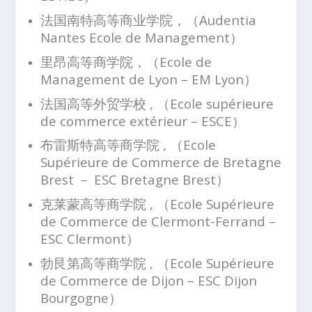
法国南特高等商业学院，（Audentia
Nantes Ecole de Management）
里昂高等商学院，（Ecole de
Management de Lyon – EM Lyon）
法国高等外贸学校 , （Ecole supérieure
de commerce extérieur – ESCE）
布雷斯特高等商学院 , （Ecole
Supérieure de Commerce de Bretagne
Brest － ESC Bretagne Brest）
克莱蒙高等商学院 , （Ecole Supérieure
de Commerce de Clermont-Ferrand –
ESC Clermont）
勃艮第高等商学院 , （Ecole Supérieure
de Commerce de Dijon – ESC Dijon
Bourgogne）