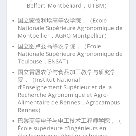
Belfort-Montbéliard，UTBM）
国立蒙彼利埃高等农学院，（Ecole
Nationale Supérieure Agronomique de
Montpellier，AGRO Montpellier）
国立图卢兹高等农学院，（Ecole
Nationale Supérieure Agronomique de
Toulouse，ENSAT）
国立雷恩农学与食品加工教学与研究学
院，（Institut National
d’Enseignement Supérieur et de la
Recherche Agronomique et Agro-
Alimentaire de Rennes，Agrocampus
Rennes）
巴黎高等电子与电工技术工程师学院，（
École supérieure d’ingénieurs en
électronique et électrotechnique