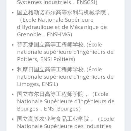
Systèmes Industriels，ENSGSI）
国立格勒诺布尔高等水利与机械学院，
（Ecole Nationale Supérieure
d’Hydraulique et de Mécanique de
Grenoble，ENSHMG）
普瓦捷国立高等工程师学校, (École
nationale supérieure d’ingénieurs de
Poitiers, ENSI Poitiers)
利摩日国立高等工程师学校, (École
nationale supérieure d’ingénieurs de
Limoges, ENSIL)
国立布尔日高等工程师学院，（Ecole
Nationale Supérieure d’Ingénieurs de
Bourges，ENSI Bourges）
国立高等农业与食品工业学院，（Ecole
Nationale Supérieure des Industries