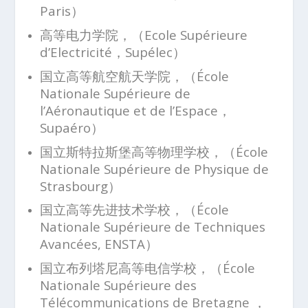
Paris）
高等电力学院，（Ecole Supérieure
d’Electricité，Supélec）
国立高等航空航天学院，（École
Nationale Supérieure de
l’Aéronautique et de l’Espace，
Supaéro）
国立斯特拉斯堡高等物理学校，（École
Nationale Supérieure de Physique de
Strasbourg）
国立高等先进技术学校，（École
Nationale Supérieure de Techniques
Avancées, ENSTA）
国立布列塔尼高等电信学校，（École
Nationale Supérieure des
Télécommunications de Bretagne ，