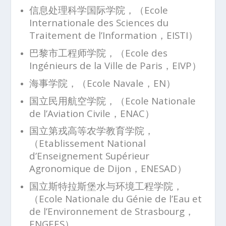
信息处理科学国际学院，（Ecole
Internationale des Sciences du
Traitement de l’Information，EISTI）
巴黎市工程师学院，（Ecole des
Ingénieurs de la Ville de Paris，EIVP）
海事学院，（Ecole Navale，EN）
国立民用航空学院，（Ecole Nationale
de l’Aviation Civile，ENAC）
国立第戎高等农学教育学院，
（Etablissement National
d’Enseignement Supérieur
Agronomique de Dijon，ENESAD）
国立斯特拉斯堡水与环境工程学院，
（Ecole Nationale du Génie de l’Eau et
de l’Environnement de Strasbourg，
ENGEES）