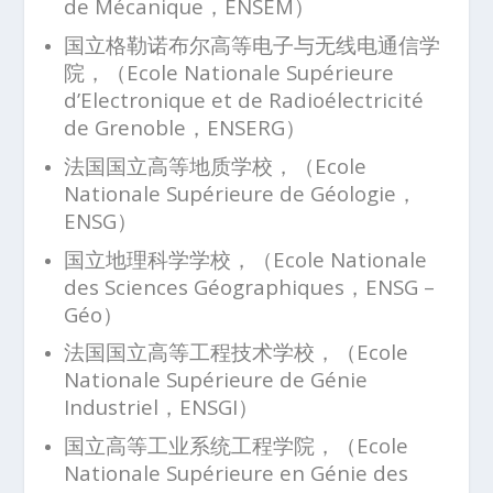
de Mécanique，ENSEM）
国立格勒诺布尔高等电子与无线电通信学
院，（Ecole Nationale Supérieure
d’Electronique et de Radioélectricité
de Grenoble，ENSERG）
法国国立高等地质学校，（Ecole
Nationale Supérieure de Géologie，
ENSG）
国立地理科学学校，（Ecole Nationale
des Sciences Géographiques，ENSG –
Géo）
法国国立高等工程技术学校，（Ecole
Nationale Supérieure de Génie
Industriel，ENSGI）
国立高等工业系统工程学院，（Ecole
Nationale Supérieure en Génie des