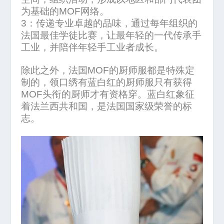
为基础的
MOF
网络。
3
：传递专业卓越的品味，通过每年组织的
法国最佳学徒比赛，让最年轻的一代传承手
工业，并陪伴年轻手工业者成长。
除此之外，法国
MOF
的厨师服都是特殊定
制的，领口绣有蓝白红的厨师服只有获得
MOF
头衔的厨师才有资格穿。蓝白红象征
着法兰西共和国，是法国国家级荣誉的标
志。