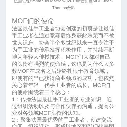
法国总统Emmanuel Macron和2019新晋甜点MOF Jean-
Thomas合影
MOF
们的使命
法国最佳手工业者协会创建的初衷是让最佳
手工业者在通过竞赛后终身获此殊荣而不被
世人遗忘。协会半个多世纪以来一直专注于
为手工业的传承发挥积极作用，并持续不断
地为年轻人传授技术。
MOF
们大都对自己
的头衔有强烈的使命感，这也是为什么大多
数
MOF
在成名之后始终扎根于教育领域，
即使有的早已获得商业领域的成功，也依然
关心着年轻一代手工业者的成长。
MOF
们
的使命围绕着三个核心：
1
：传播法国最佳手工业者的专业知识，通
过组织活动以及与合作伙伴的沟通，提高公
众对各领域
MOF
头衔的认知。
2
：聚集法国最优秀的手工业者，创建交流
空间，组织活动，形成以地区和部门代表团