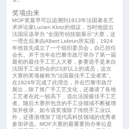
奖项由来
MOF
奖最早可以追溯到
1913
年法国著名艺
术评论家
Lucien Klotz
的倡议，当时他提出
法国应该举办
”
全国劳动技能展示
”
大赛，这
一理念后来由
Albert Lebrun
所实现，
1924
年他首先成立了一个组织委员会，自己担任
会长。并于当年在巴黎市政厅举办了第一届
最初的最佳手工艺人大赛，参赛选手是来自
法国手工业协会的
23
岁以上的成员，这次
大赛的奖项被称为
“
法国最佳手工业者奖
”
。
在
1924
年完成了此理念，并在巴黎市政厅
展出，除了推广手工艺文化，还邀请了各地
工艺者在此一较高下，选出法国最佳手工艺
者。随后大赛所包含的手工业领域不断被增
加并收录。如今该奖项除了传统手工业以
外，还逐渐增加了现代高科技领域的优秀者
参加评选。
MOF
大赛的最重要协办单位是