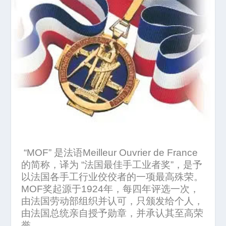
“MOF”
是法语
Meilleur Ouvrier de France
的简称，译为
“
法国最佳手工业者奖
”
，是予
以法国各手工行业佼佼者的一项最高殊荣。
MOF
奖起源于
1924
年，每四年评选一次，
由法国劳动部组织并认可，只颁发给个人，
由法国总统亲自授予勋章，并承认其至高荣
誉。