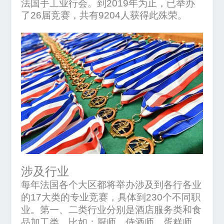
法国手工业行会。到
2019
年为止，已举办
了
26
届竞赛，共有
9204
人获得此殊荣。
涉及行业
每年法国各个大区都将举办涉及到各行各业
的
17
大类的专业竞赛，具体到
230
个不同职
业。第一、二类行业分别是酒店服务类和食
品加工类，比如：厨师、侍酒师、蛋糕师、